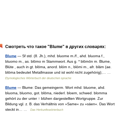
Смотреть что такое "Blume" в других словарях:
Blume
— Sf std. (8. Jh.), mhd. bluome m./f., ahd. bluoma f.,
bluomo m., as. blōmo m Stammwort. Aus g. * blōmōn m. Blume,
Blüte , auch in gt. blōma, anord. blóm n., blómi m., afr. blām (ae.
blōma bedeutet Metallmasse und ist wohl nicht zugehörig);… …
Etymologisches Wörterbuch der deutschen sprache
Blume
— Blume: Das gemeingerm. Wort mhd. bluome, ahd.
bluoma, bluomo, got. blōma, niederl. bloem, schwed. blomma
gehört zu der unter ↑ blühen dargestellten Wortgruppe. Zur
Bildung vgl. z. B. das Verhältnis von »Same« zu »säen«. Das Wort
steckt in… …
Das Herkunftswörterbuch