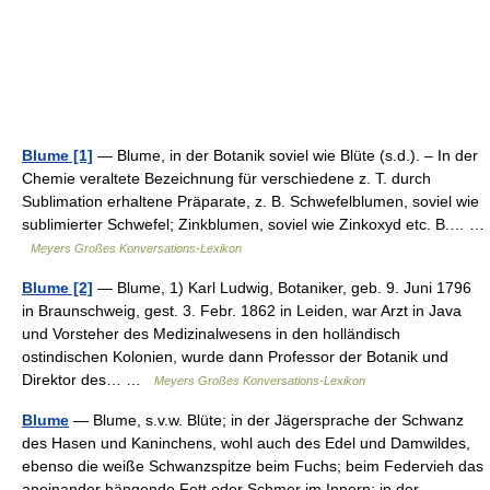
Blume [1]
— Blume, in der Botanik soviel wie Blüte (s.d.). – In der
Chemie veraltete Bezeichnung für verschiedene z. T. durch
Sublimation erhaltene Präparate, z. B. Schwefelblumen, soviel wie
sublimierter Schwefel; Zinkblumen, soviel wie Zinkoxyd etc. B.… …
Meyers Großes Konversations-Lexikon
Blume [2]
— Blume, 1) Karl Ludwig, Botaniker, geb. 9. Juni 1796
in Braunschweig, gest. 3. Febr. 1862 in Leiden, war Arzt in Java
und Vorsteher des Medizinalwesens in den holländisch
ostindischen Kolonien, wurde dann Professor der Botanik und
Direktor des… …
Meyers Großes Konversations-Lexikon
Blume
— Blume, s.v.w. Blüte; in der Jägersprache der Schwanz
des Hasen und Kaninchens, wohl auch des Edel und Damwildes,
ebenso die weiße Schwanzspitze beim Fuchs; beim Federvieh das
aneinander hängende Fett oder Schmer im Innern; in der