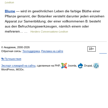
Lexikon
Blume
— wird im gewöhnlichen Leben die farbige Blüthe einer
Pflanze genannt, der Botaniker versteht darunter jeden einzelnen
Apparat zur Samenbildung; der einer vollkommenen B. besteht
aus den Befruchtungswerkzeugen, nämlich einem oder
mehreren… …
Herders Conversations-Lexikon
© Академик, 2000-2026
18+
Обратная связь:
Техподдержка
,
Реклама на сайте
👣 Путешествия
Экспорт словарей на сайты
, сделанные на PHP,
Joomla,
Drupal,
WordPress, MODx.