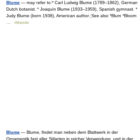
Blume
— may refer to:* Carl Ludwig Blume (1789–1862), German
Dutch botanist. * Joaquín Blume (1933–1959), Spanish gymnast. *
Judy Blume (born 1938), American author.;See also *Blum *Bloom
…
Wikipedia
Blume
— Blume, findet man neben dem Blattwerk in der
Ornamentik fast aller Stilarten in reicher Verwendung, und in der