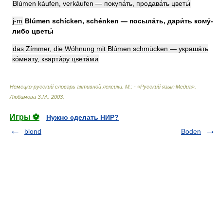
Blúmen káufen, verkáufen — покупа́ть, продава́ть цветы́
j-m
Blúmen schícken, schénken — посыла́ть, дари́ть кому́-
либо цветы́
das Zímmer, die Wóhnung mit Blúmen schmücken — украша́ть
ко́мнату, кварти́ру цвета́ми
Немецко-русский словарь активной лексики. М.: - «Русский язык-Медиа»
.
Любимова З.М.
.
2003
.
Игры ⚽
Нужно сделать НИР?
blond
Boden