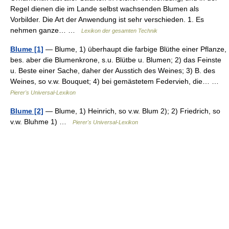
Regel dienen die im Lande selbst wachsenden Blumen als
Vorbilder. Die Art der Anwendung ist sehr verschieden. 1. Es
nehmen ganze… …
Lexikon der gesamten Technik
Blume [1]
— Blume, 1) überhaupt die farbige Blüthe einer Pflanze,
bes. aber die Blumenkrone, s.u. Blütbe u. Blumen; 2) das Feinste
u. Beste einer Sache, daher der Ausstich des Weines; 3) B. des
Weines, so v.w. Bouquet; 4) bei gemästetem Federvieh, die… …
Pierer's Universal-Lexikon
Blume [2]
— Blume, 1) Heinrich, so v.w. Blum 2); 2) Friedrich, so
v.w. Bluhme 1) …
Pierer's Universal-Lexikon