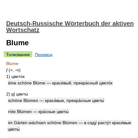
Deutsch-Russische Wörterbuch der aktiven
Wortschatz
Blume
Толкование
Перевод
Blume
f
(=, -n)
1)
цвето́к
éine schöne Blúme — краси́вый, прекра́сный цвето́к
2)
pl
цветы́
schöne Blúmen — краси́вые, прекра́сные цветы́
róte Blúmen — кра́сные цветы́
im Gárten wáchsen schöne Blúmen — в саду́ расту́т краси́вые
цветы́